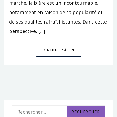
marché, la bière est un incontournable,
notamment en raison de sa popularité et
de ses qualités rafraîchissantes. Dans cette
perspective, […]
POURQUOI
CONTINUER À LIRE!
OPTER
POUR
LES
BIERES
HEINEKEN
LORS
DE
L’APERITIF
R