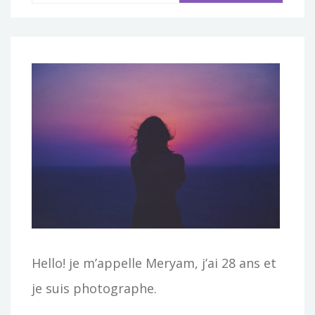
e
c
h
e
r
c
h
e
r
:
Hello! je m’appelle Meryam, j’ai 28 ans et
je suis photographe.