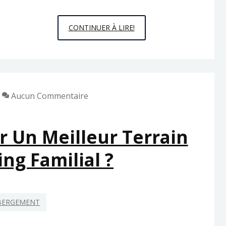
L’HÉBERGEMENT,
CONTINUER À LIRE!
UN
LOGEMENT
PRATIQUE
POUR
Aucun Commentaire
LES
VACANCIERS
ET
 Un Meilleur Terrain
UNE
ng Familial ?
SOLUTION
TOUJOURS
EFFICACE
POUR
BERGEMENT
LES
SÉJOURS