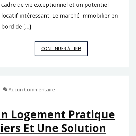
cadre de vie exceptionnel et un potentiel
locatif intéressant. Le marché immobilier en
bord de […]
APPARTEMENT
CONTINUER À LIRE!
T2
A
30
METRES
Aucun Commentaire
DE
LA
PLAGE
Un Logement Pratique
:
iers Et Une Solution
LES
CRITERES